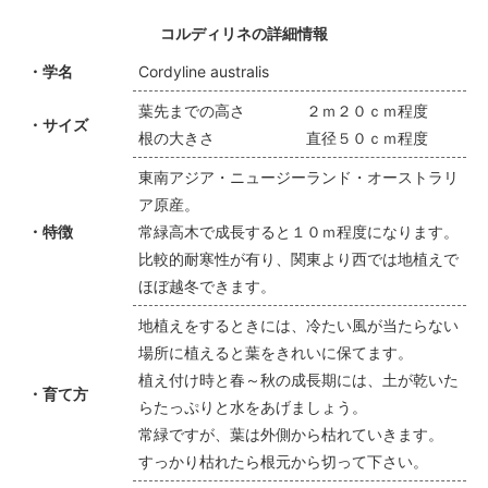
コルディリネの詳細情報
・学名
Cordyline australis
葉先までの高さ ２ｍ２０ｃｍ程度
・サイズ
根の大きさ 直径５０ｃｍ程度
東南アジア・ニュージーランド・オーストラリ
ア原産。
・特徴
常緑高木で成長すると１０ｍ程度になります。
比較的耐寒性が有り、関東より西では地植えで
ほぼ越冬できます。
地植えをするときには、冷たい風が当たらない
場所に植えると葉をきれいに保てます。
植え付け時と春～秋の成長期には、土が乾いた
・育て方
らたっぷりと水をあげましょう。
常緑ですが、葉は外側から枯れていきます。
すっかり枯れたら根元から切って下さい。