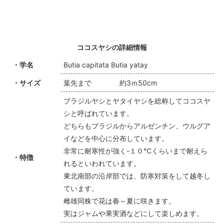
ココスヤシの詳細情報
・学名
Butia capitata Butia yatay
・サイズ
葉先まで 約3ｍ50cm
ブラジルヤシとヤタイヤシを総称してココスヤ
シと呼ばれています。
どちらもブラジルからアルゼンチン、ウルグア
イなどを中心に分布しています。
非常に耐寒性が強く-１０℃くらいまで耐えら
・特徴
れるといわれています。
東北南部の沿岸部では、防寒対策をして越冬し
ています。
雌雄同株で花は春～夏に咲きます。
実はジャムや果実酒などにして楽しめます。