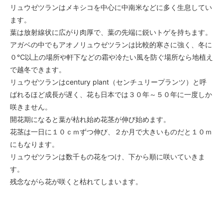
リュウゼツランはメキシコを中心に中南米などに多く生息してい
ます。
葉は放射線状に広がり肉厚で、葉の先端に鋭いトゲを持ちます。
アガベの中でもアオノリュウゼツランは比較的寒さに強く、冬に
０℃以上の場所や軒下などの霜や冷たい風を防ぐ場所なら地植え
で越冬できます。
リュウゼツランはcentury plant（センチュリープランツ）と呼
ばれるほど成長が遅く、花も日本では３０年～５０年に一度しか
咲きません。
開花期になると葉が枯れ始め花茎が伸び始めます。
花茎は一日に１０ｃｍずつ伸び、２か月で大きいものだと１０ｍ
にもなります。
リュウゼツランは数千もの花をつけ、下から順に咲いていきま
す。
残念ながら花が咲くと枯れてしまいます。