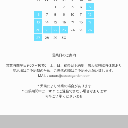
1
2
3
4
5
6
7
8
9
10
11
12
13
14
15
16
17
18
19
20
21
22
23
24
25
26
27
28
29
30
営業日のご案内
営業時間平日9:00～16:00 土、日、祝祭日予約制 悪天候時臨時休業あり
展示場はご予約制のため、ご来店の際はご予約をお願い致します。
MAIL : cocos@cocosgarden.com
＊天候により休業の場合があります
＊出張期間中は、すぐにご返信できない場合があります
何卒ご了承くださいませ