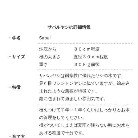
サバルヤシの詳細情報
・学名
Sabal
鉢底から ８０ｃｍ程度
・サイズ
根の大きさ 直径３０ｃｍ程度
重さ ３０ｋｇ前後
サバルヤシは耐寒性に優れたヤシの木です。
見た目ワシントンヤシに似ていますが、編み込
・特徴
まれたような葉柄が特徴です。
鎧に包まれて勇ましい雰囲気です。
植えつけて半年～１年くらいはしっかりとお水
の管理をしてください。
根がついてしまえば夏雨が降らない時にお水を
あげる程度で十分です。
・育て方