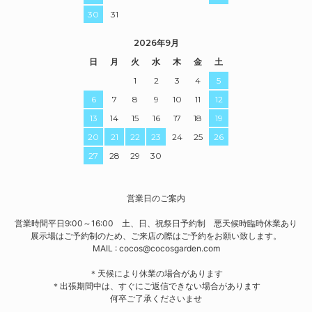
30
31
2026年9月
日
月
火
水
木
金
土
1
2
3
4
5
6
7
8
9
10
11
12
13
14
15
16
17
18
19
20
21
22
23
24
25
26
27
28
29
30
営業日のご案内
営業時間平日9:00～16:00 土、日、祝祭日予約制 悪天候時臨時休業あり
展示場はご予約制のため、ご来店の際はご予約をお願い致します。
MAIL : cocos@cocosgarden.com
＊天候により休業の場合があります
＊出張期間中は、すぐにご返信できない場合があります
何卒ご了承くださいませ