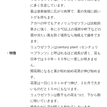
に多く生息しています。
葉は放射線状に広がり肉厚で、葉の先端に鋭い
トゲを持ちます。
アガベの中でもアオノリュウゼツランは比較的
寒さに強く、冬に０℃以上の場所や軒下などの
霜や冷たい風を防ぐ場所なら地植えで越冬でき
ます。
リュウゼツランはcentury plant（センチュリ
・特徴
ープランツ）と呼ばれるほど成長が遅く、花も
日本では３０年～５０年に一度しか咲きませ
ん。
開花期になると葉が枯れ始め花茎が伸び始めま
す。
花茎は一日に１０ｃｍずつ伸び、２か月で大き
いものだと１０ｍにもなります。
リュウゼツランは数千もの花をつけ、下から順
に咲いていきます。
残念ながら花が咲くと枯れてしまいます。