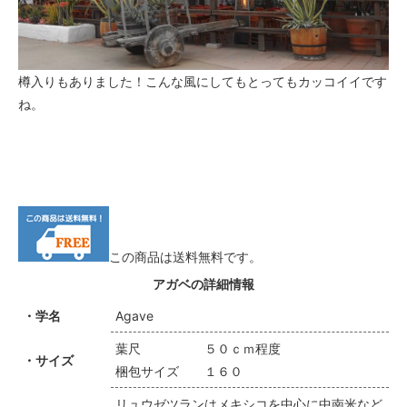
樽入りもありました！こんな風にしてもとってもカッコイイです
ね。
この商品は送料無料です。
アガベの詳細情報
・学名
Agave
葉尺 ５０ｃｍ程度
・サイズ
梱包サイズ １６０
リュウゼツランはメキシコを中心に中南米など